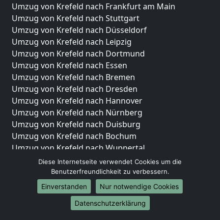
Umzug von Krefeld nach Frankfurt am Main
Umzug von Krefeld nach Stuttgart
Umzug von Krefeld nach Düsseldorf
Umzug von Krefeld nach Leipzig
Umzug von Krefeld nach Dortmund
Umzug von Krefeld nach Essen
Umzug von Krefeld nach Bremen
Umzug von Krefeld nach Dresden
Umzug von Krefeld nach Hannover
Umzug von Krefeld nach Nürnberg
Umzug von Krefeld nach Duisburg
Umzug von Krefeld nach Bochum
Umzug von Krefeld nach Wuppertal
Umzug von Krefeld nach Bielefeld
Diese Internetseite verwendet Cookies um die
Umzug von Krefeld nach Bonn
Benutzerfreundlichkeit zu verbessern.
Umzug von Krefeld nach Münster
Einverstanden
Nur notwendige Cookies
Internationale-Umzüge
Datenschutzerklärung
Umzug von Krefeld nach Brasilien