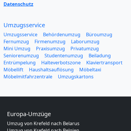
Datenschutz
Umzugsservice
Umzugsservice
Behördenumzug
Büroumzug
Fernumzug
Firmenumzug
Laborumzug
Mini Umzug
Praxisumzug
Privatumzug
Seniorenumzug
Studentenumzug
Beiladung
Entrümpelung
Halteverbotszone
Klaviertransport
Möbellift
Haushaltsauflösung
Möbeltaxi
Möbelmitfahrzentrale
Umzugskartons
Europa-Umzüge
Umzug von Krefeld nach Belarus
Umzug von Krefeld nach Belgien