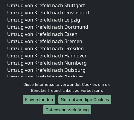
Umzug von Krefeld nach Stuttgart
Umzug von Krefeld nach Düsseldorf
Umzug von Krefeld nach Leipzig
Umzug von Krefeld nach Dortmund
Umzug von Krefeld nach Essen
Umzug von Krefeld nach Bremen
Umzug von Krefeld nach Dresden
Umzug von Krefeld nach Hannover
Umzug von Krefeld nach Nürnberg
Umzug von Krefeld nach Duisburg
Umzug von Krefeld nach Bochum
Umzug von Krefeld nach Wuppertal
Diese Internetseite verwendet Cookies um die
Benutzerfreundlichkeit zu verbessern.
Umzug von Krefeld nach Bielefeld
Umzug von Krefeld nach Bonn
Einverstanden
Nur notwendige Cookies
Umzug von Krefeld nach Münster
Datenschutzerklärung
Internationale-Umzüge
Umzug von Krefeld nach Brasilien