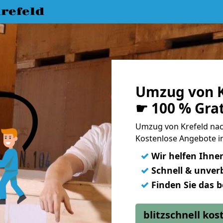
refeld
Umzug von K
☛ 100 % Gra
Umzug von Krefeld na
Kostenlose Angebote i
✓
Wir helfen Ihne
✓
Schnell & unverb
✓
Finden Sie das 
blitzschnell ko