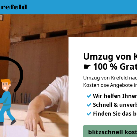
refeld
Umzug von K
☛ 100 % Gra
Umzug von Krefeld nac
Kostenlose Angebote i
✓
Wir helfen Ihne
✓
Schnell & unverb
✓
Finden Sie das 
blitzschnell ko