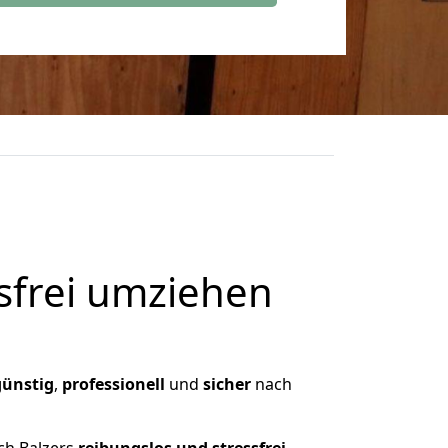
frei umziehen
günstig
,
professionell
und
sicher
nach