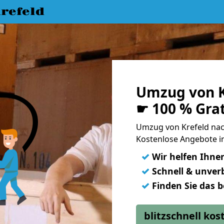
refeld
Umzug von K
☛ 100 % Gra
Umzug von Krefeld nac
Kostenlose Angebote in
✓
Wir helfen Ihne
✓
Schnell & unverb
✓
Finden Sie das 
blitzschnell ko