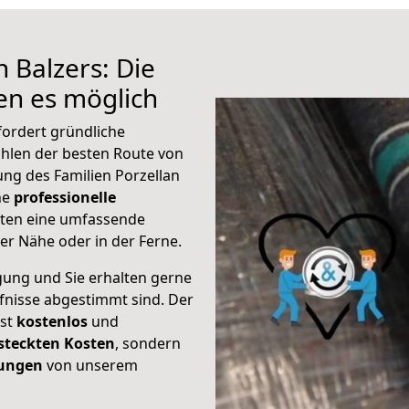
 Balzers: Die
n es möglich
fordert gründliche
hlen der besten Route von
ung des Familien Porzellan
ine
professionelle
eten eine umfassende
er Nähe oder in der Ferne.
gung und Sie erhalten gerne
rfnisse abgestimmt sind. Der
ist
kostenlos
und
steckten Kosten
, sondern
tungen
von unserem