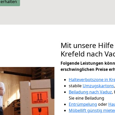
 erhalten
Mit unsere Hilfe
Krefeld nach V
Folgende Leistungen könn
erschwinglichen Preise er
Halteverbotszone in Kr
stabile
Umzugskartons
Beiladung nach Vaduz
,
Sie eine Beiladung
Entrümpelung
oder
Hau
Möbellift günstig miete