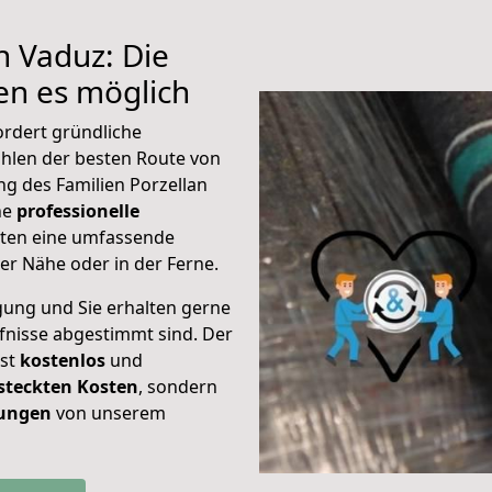
h Vaduz: Die
n es möglich
ordert gründliche
hlen der besten Route von
ng des Familien Porzellan
ine
professionelle
eten eine umfassende
er Nähe oder in der Ferne.
gung und Sie erhalten gerne
rfnisse abgestimmt sind. Der
ist
kostenlos
und
steckten Kosten
, sondern
tungen
von unserem