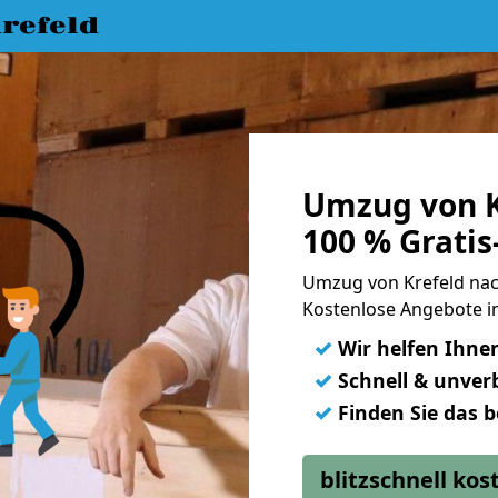
refeld
Umzug von K
100 % Grati
Umzug von Krefeld na
Kostenlose Angebote in
✓
Wir helfen Ihne
✓
Schnell & unverb
✓
Finden Sie das 
blitzschnell ko