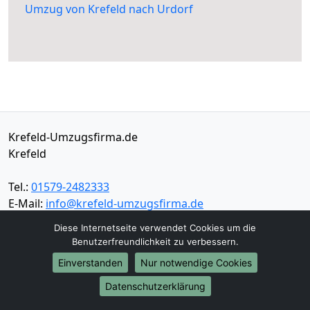
Umzug von Krefeld nach Urdorf
Krefeld-Umzugsfirma.de
Krefeld
Tel.:
01579-2482333
E-Mail:
info@krefeld-umzugsfirma.de
Diese Internetseite verwendet Cookies um die
Öffnungszeiten:
Mo - Sa: 06:00 - 19:30 Uhr
Benutzerfreundlichkeit zu verbessern.
Einverstanden
Nur notwendige Cookies
Impressum
Datenschutz
Datenschutzerklärung