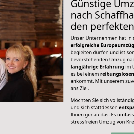
Günstige Umz
nach Schaffhau
den perfekte
Unser Unternehmen hat in
erfolgreiche Europaumzü
begleiten dürfen und ist so
bevorstehenden Umzug nach
langjährige Erfahrung
im 
es bei einem
reibungslosen
ankommt. Mit unserem zuve
ans Ziel.
Möchten Sie sich vollständ
und sich stattdessen
entsp
Ihnen genau das. Es umfasst 
stressfreien Umzug von Kre