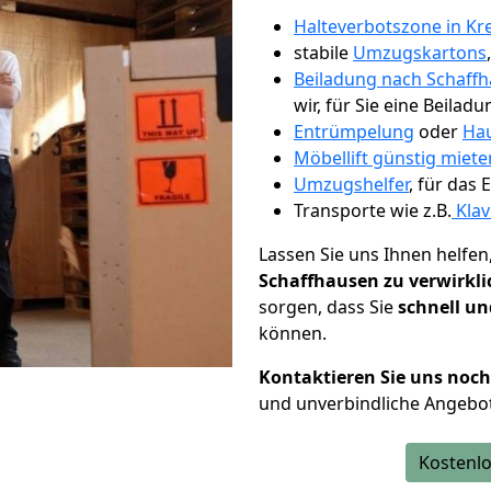
Halteverbotszone in Kr
stabile
Umzugskartons
Beiladung nach Schaff
wir, für Sie eine Beiladu
Entrümpelung
oder
Hau
Möbellift günstig miete
Umzugshelfer
, für das
Transporte wie z.B.
Klav
Lassen Sie uns Ihnen helfen
Schaffhausen zu verwirkl
sorgen, dass Sie
schnell un
können.
Kontaktieren Sie uns noc
und unverbindliche Angebot
Kostenlo