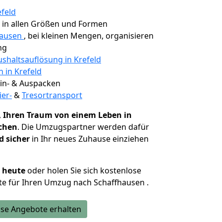
efeld
, in allen Größen und Formen
hausen
, bei kleinen Mengen, organisieren
ng
shaltsauflösung in Krefeld
n in Krefeld
 Ein- & Auspacken
ier-
&
Tresortransport
,
Ihren Traum von einem Leben in
ichen
. Die Umzugspartner werden dafür
d sicher
in Ihr neues Zuhause einziehen
h heute
oder holen Sie sich kostenlose
e für Ihren Umzug nach Schaffhausen .
se Angebote erhalten