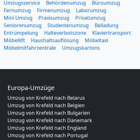
Umzugsservice
Behördenumzug
Büroumzug
Fernumzug
Firmenumzug
Laborumzug
Mini Umzug
Praxisumzug
Privatumzug
Seniorenumzug
Studentenumzug
Beiladung
Entrümpelung
Halteverbotszone
Klaviertransport
Möbellift
Haushaltsauflösung
Möbeltaxi
Möbelmitfahrzentrale
Umzugskartons
Europa-Umzüge
Umzug von Krefeld nach Belarus
Umzug von Krefeld nach Belgien
Umzug von Krefeld nach Bulgarien
Umzug von Krefeld nach Dänemark
Umzug von Krefeld nach England
Umzug von Krefeld nach Portugal