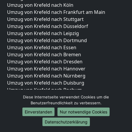
Umzug von Krefeld nach Köln
Umzug von Krefeld nach Frankfurt am Main
Umzug von Krefeld nach Stuttgart
Umzug von Krefeld nach Düsseldorf
Umzug von Krefeld nach Leipzig
Umzug von Krefeld nach Dortmund
Umzug von Krefeld nach Essen
Umzug von Krefeld nach Bremen
Umzug von Krefeld nach Dresden
Umzug von Krefeld nach Hannover
Umzug von Krefeld nach Nürnberg
Umzug von Krefeld nach Duisburg
Umzug von Krefeld nach Bochum
Umzug von Krefeld nach Wuppertal
Diese Internetseite verwendet Cookies um die
Benutzerfreundlichkeit zu verbessern.
Umzug von Krefeld nach Bielefeld
Umzug von Krefeld nach Bonn
Einverstanden
Nur notwendige Cookies
Umzug von Krefeld nach Münster
Datenschutzerklärung
Internationale-Umzüge