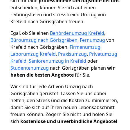
sich für eine
professionelle Umzugshilfe bei uns
entscheiden, können Sie sich auf einen
reibungslosen und stressfreien Umzug von
Krefeld nach Görisgräben freuen.
Egal, ob Sie einen
Behördenumzug Krefeld
,
Büroumzug nach Görisgräben
,
Fernumzug
von
Krefeld nach Görisgräben,
Firmenumzug
,
Laborumzug Krefeld
,
Praxisumzug
,
Privatumzug
Krefeld
,
Seniorenumzug in Krefeld
oder
Studentenumzug
nach Görisgräben planen
wir
haben die besten Angebote
für Sie.
Wir sind für jede Art von Umzug nach
Görisgräben gerüstet. Lassen Sie uns dabei
helfen, den Stress und die Kosten zu minimieren,
damit Sie sich auf Ihren neuen Lebensabschnitt
freuen können.
Zögern Sie nicht und holen Sie
sich
kostenlose und unverbindliche Angebote!