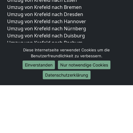
Umzug von Krefeld nach Essen
Umzug von Krefeld nach Bremen
Umzug von Krefeld nach Dresden
Umzug von Krefeld nach Hannover
Umzug von Krefeld nach Nürnberg
Umzug von Krefeld nach Duisburg
Umzug von Krefeld nach Bochum
Umzug von Krefeld nach Wuppertal
Diese Internetseite verwendet Cookies um die
Benutzerfreundlichkeit zu verbessern.
Umzug von Krefeld nach Bielefeld
Umzug von Krefeld nach Bonn
Einverstanden
Nur notwendige Cookies
Umzug von Krefeld nach Münster
Datenschutzerklärung
Internationale-Umzüge
Umzug von Krefeld nach Brasilien
Umzug von Krefeld nach Brunei Darussalam
Umzug von Krefeld nach Burkina Faso
Umzug von Krefeld nach Burundi
Umzug von Krefeld nach Chile
Umzug von Krefeld nach China