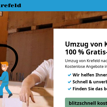
refeld
Umzug von K
100 % Grati
Umzug von Krefeld na
Kostenlose Angebote i
✓
Wir helfen Ihne
✓
Schnell & unverb
✓
Finden Sie das 
blitzschnell ko