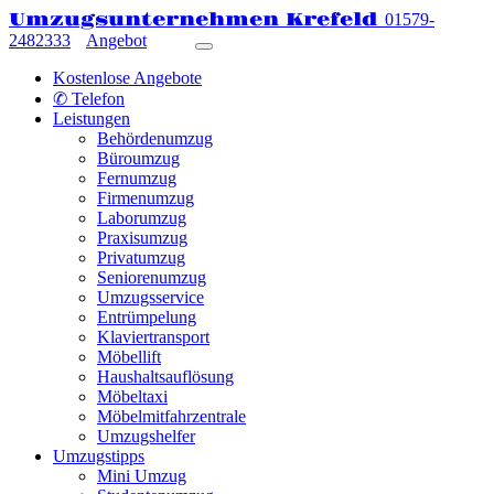
Umzugsunternehmen Krefeld
01579-
2482333
Angebot
Kostenlose Angebote
✆ Telefon
Leistungen
Behördenumzug
Büroumzug
Fernumzug
Firmenumzug
Laborumzug
Praxisumzug
Privatumzug
Seniorenumzug
Umzugsservice
Entrümpelung
Klaviertransport
Möbellift
Haushaltsauflösung
Möbeltaxi
Möbelmitfahrzentrale
Umzugshelfer
Umzugstipps
Mini Umzug