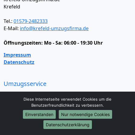
Krefeld
Tel.:
01579-2482333
E-Mail:
info@krefeld-umzugsfirma.de
Öffnungszeiten:
Mo - Sa: 06:00 - 19:30 Uhr
Impressum
Datenschutz
Umzugsservice
Umzugsservice
Behördenumzug
Büroumzug
Diese Internetseite verwendet Cookies um die
Fernumzug
Firmenumzug
Laborumzug
Benutzerfreundlichkeit zu verbessern.
Mini Umzug
Praxisumzug
Privatumzug
Einverstanden
Nur notwendige Cookies
Seniorenumzug
Studentenumzug
Beiladung
Entrümpelung
Halteverbotszone
Klaviertransport
Datenschutzerklärung
Möbellift
Haushaltsauflösung
Möbeltaxi