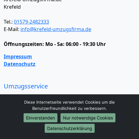
Krefeld
Tel.:
01579-2482333
E-Mail:
info@krefeld-umzugsfirma.de
Öffnungszeiten:
Mo - Sa: 06:00 - 19:30 Uhr
Impressum
Datenschutz
Umzugsservice
Umzugsservice
Behördenumzug
Büroumzug
Diese Internetseite verwendet Cookies um die
Fernumzug
Firmenumzug
Laborumzug
Benutzerfreundlichkeit zu verbessern.
Mini Umzug
Praxisumzug
Privatumzug
Einverstanden
Nur notwendige Cookies
Seniorenumzug
Studentenumzug
Beiladung
Entrümpelung
Halteverbotszone
Klaviertransport
Datenschutzerklärung
Möbellift
Haushaltsauflösung
Möbeltaxi