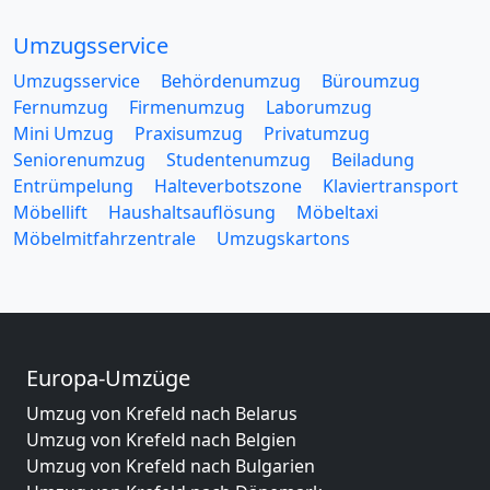
Umzugsservice
Umzugsservice
Behördenumzug
Büroumzug
Fernumzug
Firmenumzug
Laborumzug
Mini Umzug
Praxisumzug
Privatumzug
Seniorenumzug
Studentenumzug
Beiladung
Entrümpelung
Halteverbotszone
Klaviertransport
Möbellift
Haushaltsauflösung
Möbeltaxi
Möbelmitfahrzentrale
Umzugskartons
Europa-Umzüge
Umzug von Krefeld nach Belarus
Umzug von Krefeld nach Belgien
Umzug von Krefeld nach Bulgarien