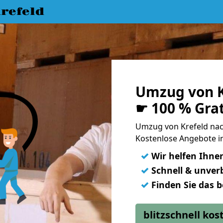
refeld
Umzug von K
☛ 100 % Gra
Umzug von Krefeld na
Kostenlose Angebote i
✓
Wir helfen Ihne
✓
Schnell & unverb
✓
Finden Sie das 
blitzschnell ko