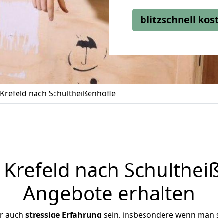
blitzschnell ko
refeld nach Schultheißenhöfle
refeld nach Schultheiß
Angebote erhalten
er auch
stressige
Erfahrung
sein, insbesondere wenn man s