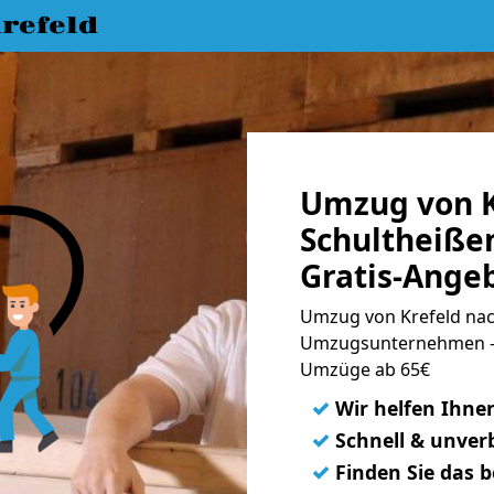
refeld
Umzug von K
Schultheiße
Gratis-Ange
Umzug von Krefeld nach
Umzugsunternehmen - 
Umzüge ab 65€
✓
Wir helfen Ihne
✓
Schnell & unverb
✓
Finden Sie das 