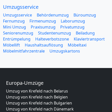
Umzugsservice
Umzugsservice
Behördenumzug
Büroumzug
Fernumzug
Firmenumzug
Laborumzug
Mini Umzug
Praxisumzug
Privatumzug
Seniorenumzug
Studentenumzug
Beiladung
Entrümpelung
Halteverbotszone
Klaviertransport
Möbellift
Haushaltsauflösung
Möbeltaxi
Möbelmitfahrzentrale
Umzugskartons
Europa-Umzüge
Umzug von Krefeld nach Belarus
Umzug von Krefeld nach Belgien
Umzug von Krefeld nach Bulgarien
Umzug von Krefeld nach Dänemark