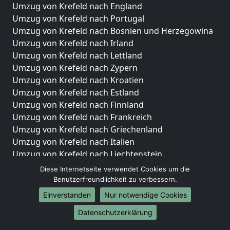
Umzug von Krefeld nach England
Umzug von Krefeld nach Portugal
Umzug von Krefeld nach Bosnien und Herzegowina
Umzug von Krefeld nach Irland
Umzug von Krefeld nach Lettland
Umzug von Krefeld nach Zypern
Umzug von Krefeld nach Kroatien
Umzug von Krefeld nach Estland
Umzug von Krefeld nach Finnland
Umzug von Krefeld nach Frankreich
Umzug von Krefeld nach Griechenland
Umzug von Krefeld nach Italien
Umzug von Krefeld nach Liechtenstein
Umzug von Krefeld nach Luxemburg
Diese Internetseite verwendet Cookies um die
Umzug von Krefeld nach Niederlande
Benutzerfreundlichkeit zu verbessern.
Umzug von Krefeld nach Norwegen
Einverstanden
Nur notwendige Cookies
Umzüge-Deutschlandweit
Datenschutzerklärung
Umzug von Krefeld nach Berlin