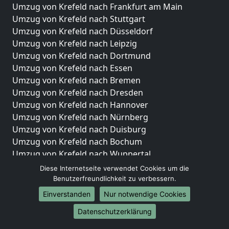
Umzug von Krefeld nach Frankfurt am Main
Umzug von Krefeld nach Stuttgart
Umzug von Krefeld nach Düsseldorf
Umzug von Krefeld nach Leipzig
Umzug von Krefeld nach Dortmund
Umzug von Krefeld nach Essen
Umzug von Krefeld nach Bremen
Umzug von Krefeld nach Dresden
Umzug von Krefeld nach Hannover
Umzug von Krefeld nach Nürnberg
Umzug von Krefeld nach Duisburg
Umzug von Krefeld nach Bochum
Umzug von Krefeld nach Wuppertal
Umzug von Krefeld nach Bielefeld
Diese Internetseite verwendet Cookies um die
Umzug von Krefeld nach Bonn
Benutzerfreundlichkeit zu verbessern.
Umzug von Krefeld nach Münster
Einverstanden
Nur notwendige Cookies
Internationale-Umzüge
Datenschutzerklärung
Umzug von Krefeld nach Brasilien