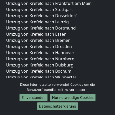
Umzug von Krefeld nach Frankfurt am Main
Umzug von Krefeld nach Stuttgart
Umzug von Krefeld nach Düsseldorf
Umzug von Krefeld nach Leipzig
Umzug von Krefeld nach Dortmund
Umzug von Krefeld nach Essen
Umzug von Krefeld nach Bremen
Umzug von Krefeld nach Dresden
Umzug von Krefeld nach Hannover
Umzug von Krefeld nach Nürnberg
Umzug von Krefeld nach Duisburg
Umzug von Krefeld nach Bochum
Umzug von Krefeld nach Wuppertal
Umzug von Krefeld nach Bielefeld
Diese Internetseite verwendet Cookies um die
Umzug von Krefeld nach Bonn
Benutzerfreundlichkeit zu verbessern.
Umzug von Krefeld nach Münster
Einverstanden
Nur notwendige Cookies
Internationale-Umzüge
Datenschutzerklärung
Umzug von Krefeld nach Brasilien