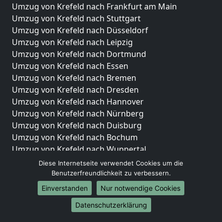
Umzug von Krefeld nach Frankfurt am Main
Umzug von Krefeld nach Stuttgart
Umzug von Krefeld nach Düsseldorf
Umzug von Krefeld nach Leipzig
Umzug von Krefeld nach Dortmund
Umzug von Krefeld nach Essen
Umzug von Krefeld nach Bremen
Umzug von Krefeld nach Dresden
Umzug von Krefeld nach Hannover
Umzug von Krefeld nach Nürnberg
Umzug von Krefeld nach Duisburg
Umzug von Krefeld nach Bochum
Umzug von Krefeld nach Wuppertal
Umzug von Krefeld nach Bielefeld
Diese Internetseite verwendet Cookies um die
Umzug von Krefeld nach Bonn
Benutzerfreundlichkeit zu verbessern.
Umzug von Krefeld nach Münster
Einverstanden
Nur notwendige Cookies
Internationale-Umzüge
Datenschutzerklärung
Umzug von Krefeld nach Brasilien