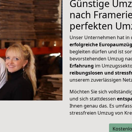
Günstige Umz
nach Frameries
perfekten Um
Unser Unternehmen hat in
erfolgreiche Europaumzü
begleiten dürfen und ist so
bevorstehenden Umzug nac
Erfahrung
im Umzugssektor
reibungslosen und stress
unserem zuverlässigen Netz
Möchten Sie sich vollständ
und sich stattdessen
entsp
Ihnen genau das. Es umfasst 
stressfreien Umzug von Kre
Kostenlo