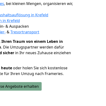
ies
, bei kleinen Mengen, organisieren wir,
shaltsauflösung in Krefeld
n in Krefeld
 Ein- & Auspacken
ier-
&
Tresortransport
,
Ihren Traum von einem Leben in
n
. Die Umzugspartner werden dafür
d sicher
in Ihr neues Zuhause einziehen
h heute
oder holen Sie sich kostenlose
e für Ihren Umzug nach Frameries.
se Angebote erhalten