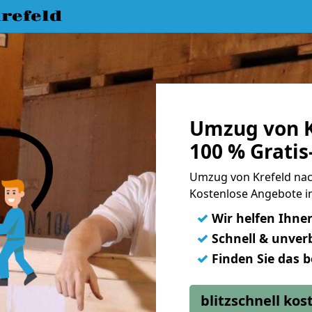
refeld
Umzug von K
100 % Grati
Umzug von Krefeld nac
Kostenlose Angebote in
✓
Wir helfen Ihne
✓
Schnell & unverb
✓
Finden Sie das 
blitzschnell ko