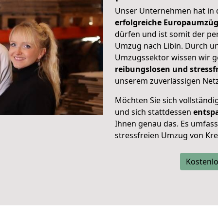
Unser Unternehmen hat in
erfolgreiche Europaumzü
dürfen und ist somit der pe
Umzug nach Libin. Durch u
Umzugssektor wissen wir g
reibungslosen und stress
unserem zuverlässigen Netz
Möchten Sie sich vollständ
und sich stattdessen
entsp
Ihnen genau das. Es umfasst 
stressfreien Umzug von Kref
Kostenlo