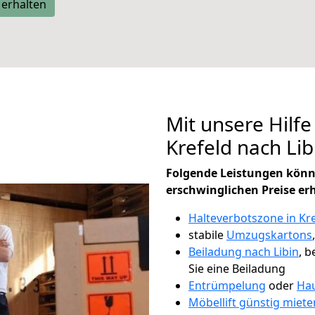
 erhalten
Mit unsere Hilfe
Krefeld nach Li
Folgende Leistungen könn
erschwinglichen Preise er
Halteverbotszone in Kr
stabile
Umzugskartons
Beiladung nach Libin
, b
Sie eine Beiladung
Entrümpelung
oder
Hau
Möbellift günstig miete