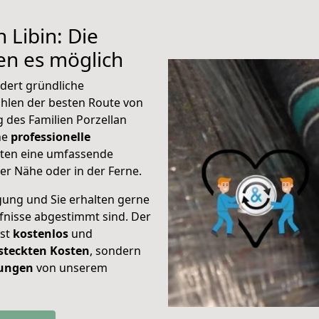
 Libin: Die
n es möglich
rdert gründliche
hlen der besten Route von
g des Familien Porzellan
ine
professionelle
eten eine umfassende
er Nähe oder in der Ferne.
gung und Sie erhalten gerne
rfnisse abgestimmt sind. Der
ist
kostenlos
und
steckten Kosten
, sondern
tungen
von unserem