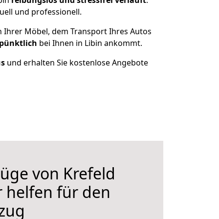
bin
reibungslos und stressfrei
verläuft
.
ell und professionell.
n Ihrer Möbel, dem Transport Ihres Autos
 pünktlich
bei Ihnen in Libin ankommt.
us
und erhalten Sie kostenlose Angebote
üge von Krefeld
r helfen für den
zug