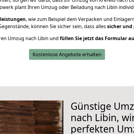
ten, sorgen wir dafür, dass Ihr Umzug von Krefeld nach Li
werk plant Ihren Umzug oder Beiladung nach Libin individu
leistungen
, wie zum Beispiel dem Verpacken und Einlager
egenstände, können Sie sicher sein, dass alles
sicher und
Ihren Umzug nach Libin und
füllen Sie jetzt das Formular a
Kostenlose Angebote erhalten
Günstige Umz
nach Libin, wi
perfekten Um