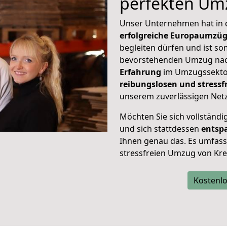
perfekten Um
Unser Unternehmen hat in
erfolgreiche Europaumzü
begleiten dürfen und ist so
bevorstehenden Umzug nac
Erfahrung
im Umzugssektor
reibungslosen und stress
unserem zuverlässigen Netz
Möchten Sie sich vollständ
und sich stattdessen
entsp
Ihnen genau das. Es umfasst 
stressfreien Umzug von Kre
Kostenlo