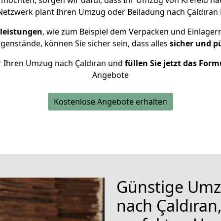
möchten, sorgen wir dafür, dass Ihr Umzug von Krefeld na
Netzwerk plant Ihren Umzug oder Beiladung nach Çaldıran in
leistungen
, wie zum Beispiel dem Verpacken und Einlager
enstände, können Sie sicher sein, dass alles
sicher und p
für Ihren Umzug nach Çaldıran und
füllen Sie jetzt das Form
Angebote
Kostenlose Angebote erhalten
Günstige Umz
nach Çaldıran,