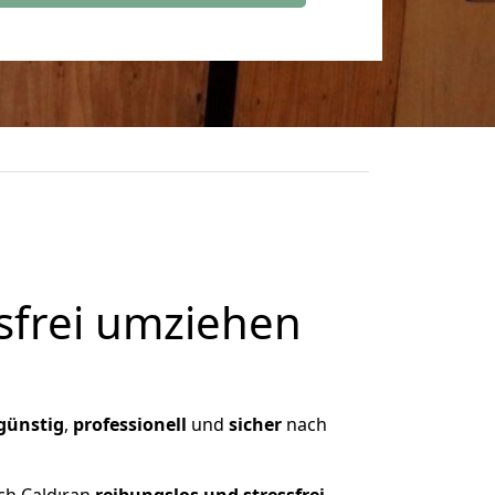
frei umziehen
günstig
,
professionell
und
sicher
nach