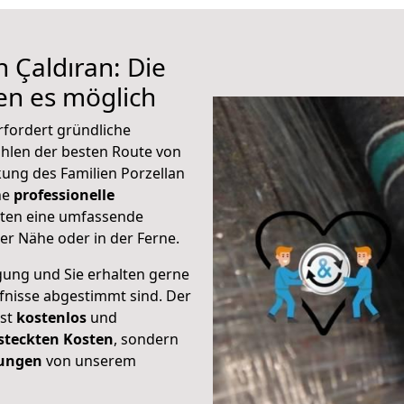
 Çaldıran: Die
n es möglich
rfordert gründliche
hlen der besten Route von
kung des Familien Porzellan
ine
professionelle
eten eine umfassende
er Nähe oder in der Ferne.
gung und Sie erhalten gerne
rfnisse abgestimmt sind. Der
ist
kostenlos
und
steckten Kosten
, sondern
tungen
von unserem