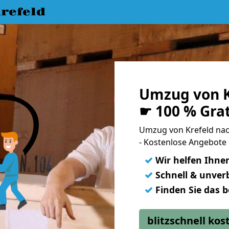
refeld
Umzug von K
☛ 100 % Gra
Umzug von Krefeld na
- Kostenlose Angebote 
✓
Wir helfen Ihne
✓
Schnell & unverb
✓
Finden Sie das 
blitzschnell ko