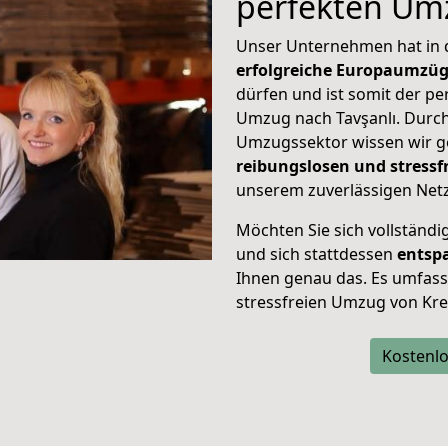
perfekten Um
Unser Unternehmen hat in
erfolgreiche Europaumzü
dürfen und ist somit der pe
Umzug nach Tavşanlı. Durc
Umzugssektor wissen wir g
reibungslosen und stress
unserem zuverlässigen Netz
Möchten Sie sich vollständ
und sich stattdessen
entsp
Ihnen genau das. Es umfasst 
stressfreien Umzug von Kre
Kostenlo