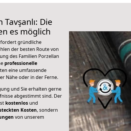
 Tavşanlı: Die
n es möglich
rfordert gründliche
hlen der besten Route von
kung des Familien Porzellan
ine
professionelle
eten eine umfassende
er Nähe oder in der Ferne.
gung und Sie erhalten gerne
rfnisse abgestimmt sind. Der
ist
kostenlos
und
steckten Kosten
, sondern
tungen
von unserem