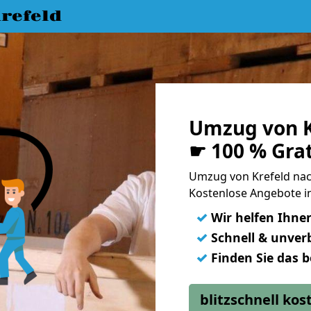
refeld
Umzug von K
☛ 100 % Gra
Umzug von Krefeld nac
Kostenlose Angebote in
✓
Wir helfen Ihne
✓
Schnell & unverb
✓
Finden Sie das 
blitzschnell ko