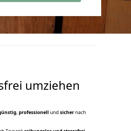
frei umziehen
günstig
,
professionell
und
sicher
nach