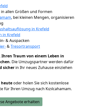
efeld
, in allen Größen und Formen
ahamam
, bei kleinen Mengen, organisieren
ng
shaltsauflösung in Krefeld
n in Krefeld
 Ein- & Auspacken
ier-
&
Tresortransport
,
Ihren Traum von einem Leben in
ichen
. Die Umzugspartner werden dafür
d sicher
in Ihr neues Zuhause einziehen
h heute
oder holen Sie sich kostenlose
te für Ihren Umzug nach Kızılcahamam.
se Angebote erhalten