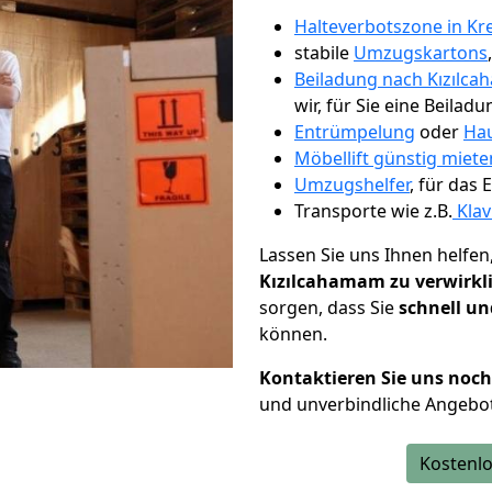
Halteverbotszone in Kr
stabile
Umzugskartons
Beiladung nach Kızılc
wir, für Sie eine Beiladu
Entrümpelung
oder
Hau
Möbellift günstig miete
Umzugshelfer
, für das
Transporte wie z.B.
Klav
Lassen Sie uns Ihnen helfen
Kızılcahamam zu verwirkl
sorgen, dass Sie
schnell un
können.
Kontaktieren Sie uns noc
und unverbindliche Angebo
Kostenlo