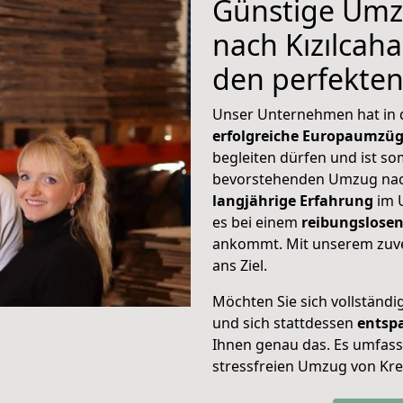
Günstige Umz
nach Kızılcah
den perfekte
Unser Unternehmen hat in
erfolgreiche Europaumzü
begleiten dürfen und ist so
bevorstehenden Umzug nac
langjährige Erfahrung
im 
es bei einem
reibungslosen
ankommt. Mit unserem zuve
ans Ziel.
Möchten Sie sich vollständ
und sich stattdessen
entsp
Ihnen genau das. Es umfasst 
stressfreien Umzug von Kre