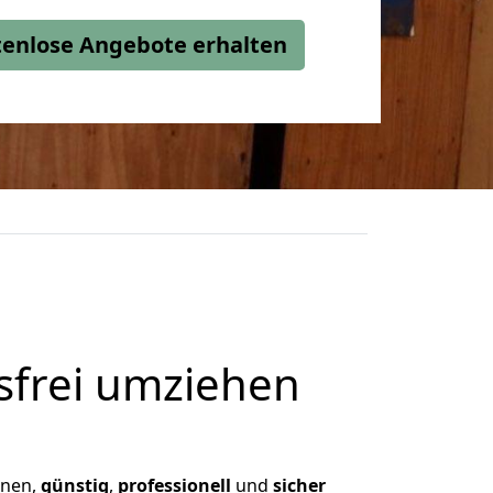
stenlose Angebote erhalten
frei umziehen
hnen,
günstig
,
professionell
und
sicher